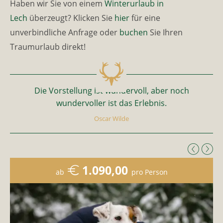
Haben wir Sie von einem
Winterurlaub in
Lech
überzeugt? Klicken Sie
hier
für eine
unverbindliche Anfrage oder
buchen
Sie Ihren
Traumurlaub direkt!
Die Vorstellung ist wundervoll, aber noch
wundervoller ist das Erlebnis.
Oscar Wilde
1.090,00
1.800,00
1.690,00
1.430,00
1.197,00
1.715,00
1.990,00
350,00
ab
ab
ab
ab
ab
ab
ab
ab
pro Person
pro Person
pro Person
pro Person
pro Person
pro Person
pro Person
pro Person