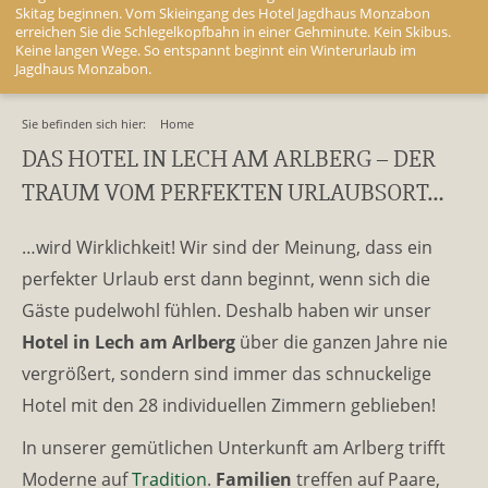
Skitag beginnen. Vom Skieingang des Hotel Jagdhaus Monzabon
erreichen Sie die Schlegelkopfbahn in einer Gehminute. Kein Skibus.
Keine langen Wege. So entspannt beginnt ein Winterurlaub im
Jagdhaus Monzabon.
Sie befinden sich hier:
Home
DAS HOTEL IN LECH AM ARLBERG – DER
TRAUM VOM PERFEKTEN URLAUBSORT…
…wird Wirklichkeit! Wir sind der Meinung, dass ein
perfekter Urlaub erst dann beginnt, wenn sich die
Gäste pudelwohl fühlen. Deshalb haben wir unser
Hotel
in Lech
am Arlberg
über die ganzen Jahre nie
vergrößert, sondern sind immer das schnuckelige
Hotel mit den 28 individuellen Zimmern geblieben!
In unserer gemütlichen Unterkunft am Arlberg trifft
Moderne auf
Tradition
.
Familien
treffen auf Paare,