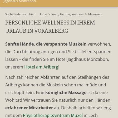
Jagdhaus Monzabon.
Sie befinden sich hier:
Home
>
Wein, Genuss, Wellness
>
Massagen
PERSÖNLICHE WELLNESS IN IHREM
URLAUB IN VORARLBERG
Sanfte Hände, die verspannte Muskeln
verwöhnen,
die Durchblutung anregen und Sie tiiiiiief entspannen
lassen – die finden Sie im Hotel Jagdhaus Monzabon,
unserem
Hotel am Arlberg
!
Nach zahlreichen Abfahrten auf den Steilhängen des
Arlbergs können die Muskeln schon mal müde und
erschöpft sein. Eine
königliche Massage
ist da eine
Wohltat! Wir vertrauen Sie natürlich nur den Händen
erfahrener Mitarbeiter
an. Deshalb arbeiten wir eng
mit dem
Physiotherapiezentrum Muxel
in Lech